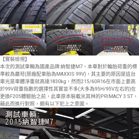
【實裝檢視】
本次的測試車輛為國產品牌:納智捷M7，本車對於輪胎荷重的標
準較為嚴苛(原廠配車胎為MAXXIS 99V)，其主要的原因是這台
車光是車體淨重就高達1830kg，然而215/60R16在市面上要高
於99V荷重指數的選擇性其實並不多(大多為95H/95V左右的)在
更換F205體驗胎之前，此車原本裝載米其林的PRIMACY 3 ST，
藉此而進行對照，頗有以下犯上之意圖。