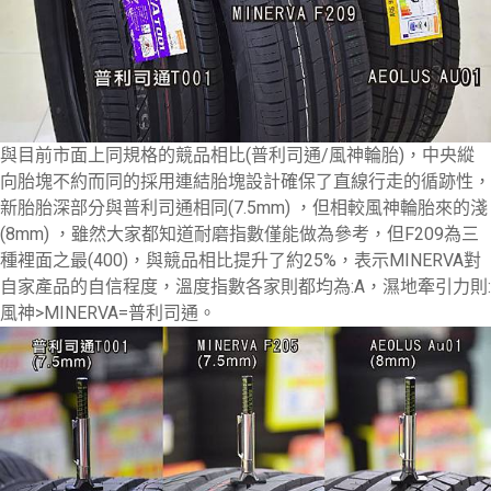
與目前市面上同規格的競品相比(普利司通/風神輪胎)，中央縱
向胎塊不約而同的採用連結胎塊設計確保了直線行走的循跡性，
新胎胎深部分與普利司通相同(7.5mm) ，但相較風神輪胎來的淺
(8mm) ，雖然大家都知道耐磨指數僅能做為參考，但F209為三
種裡面之最(400)，與競品相比提升了約25%，表示
MINERVA
對
自家產品的自信程度，溫度指數各家則都均為:A，濕地牽引力則:
風神>
MINERVA=
普利司通。