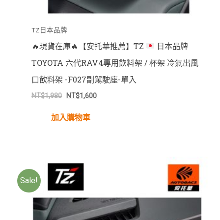
TZ日本品牌
🔥
現貨在庫
🔥
【安托華推薦】TZ
日本品牌
TOYOTA 六代RAV4專用飲料架 / 杯架 冷氣出風
口飲料架 -F027副駕駛座-單入
NT$
1,980
NT$
1,600
加入購物車
Sale!