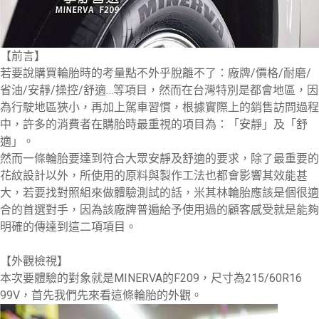
【前言】
若要說購買輪胎時的考量點不外乎脫離不了：廠牌/價格/耐磨/
省油/安靜/操控/舒適…等項目，然而在台灣特別是都會地區，因
為行駛地區狹小，再加上駕車習慣，根據實際上的銷售訪問過程
中，許多的消費者在購胎時最重視的項目為：「安靜」及「舒
適」。
然而一條輪胎要達到符合大眾安靜及舒適的要求，除了最重要的
花紋設計以外，所使用的原料與製作工法也都會影響其效能甚
大，若要找對照組來做體驗測試的話，米其林輪胎應該是個很適
合的首選對手，因為該廠牌普遍給予使用過的顧客感受就是能夠
明確的傳達到這二項項目。
【外觀檢視】
本次要體驗的對象就是MINERVA的F209，尺寸為215/60R16
99V，首先我們先來看這條輪胎的外觀。