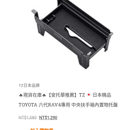
TZ日本品牌
🔥
現貨在庫
🔥
【安托華推薦】TZ
日本精品
TOYOTA 六代RAV4專用 中央扶手箱內置物托盤
NT$
1,580
NT$
1,290