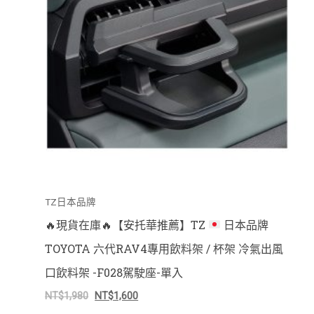
TZ日本品牌
🔥
現貨在庫
🔥
【安托華推薦】TZ
日本品牌
TOYOTA 六代RAV4專用飲料架 / 杯架 冷氣出風
口飲料架 -F028駕駛座-單入
NT$
1,980
NT$
1,600