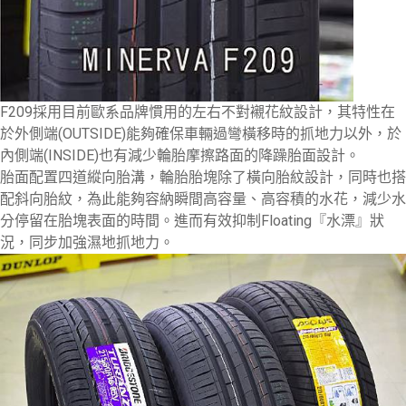
F209
採用目前歐系品牌慣用的左右不對襯花紋設計，其特性在
於外側端(OUTSIDE)能夠確保車輛過彎橫移時的抓地力以外，於
內側端(INSIDE)也有減少輪胎摩擦路面的降躁胎面設計。
胎面配置四道縱向胎溝，輪胎胎塊除了橫向胎紋設計，同時也搭
配斜向胎紋，為此能夠容納瞬間高容量、高容積的水花，減少水
分停留在胎塊表面的時間。進而有效抑制Floating『水漂』狀
況，同步加強濕地抓地力。