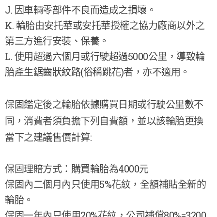
J. 因車輛零部件不良而造成之損壞。
K. 輪胎由安托華或安托華授權之協力廠商以外之
第三方進行安裝、保養。
L. 使用超過六個月或行駛超過5000公里，導致輪
胎產生鋸齒狀紋路(俗稱跳花)者，亦不適用。
保固鑑定後之輪胎依據購買日期或行駛公里數不
同，消費者須負擔下列自費額，並以該輪胎更換
當下之建議售價計算:
保固理賠方式：購買輪胎為4000元
保固內二個月內只使用5%花紋，全額補貼全新的
輪胎。
保固一年內只使用20%花紋，公司補償80%=3200