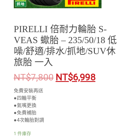
PIRELLI 倍耐力輪胎 S-
VEAS 蠍胎 – 235/50/18 低
噪/舒適/排水/抓地/SUV休
旅胎 一入
NT$
7,800
NT$
6,998
免費安裝再送
●四輪平衡
●氣嘴更換
●免費補胎
●4次輪胎對調
1 件庫存