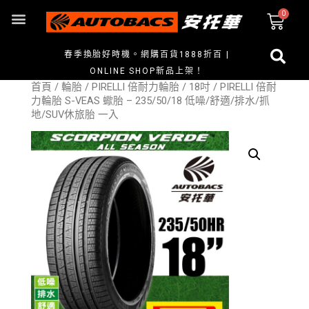
春季換胎好時機。網購百貨1888折百 |
ONLINE SHOP新品上架！
首頁
/
輪胎
/
PIRELLI 倍耐力輪胎
/
18吋
/ PIRELLI 倍耐
力輪胎 S-VEAS 蠍胎 – 235/50/18 低噪/舒適/排水/抓
地/SUV休旅胎 一入