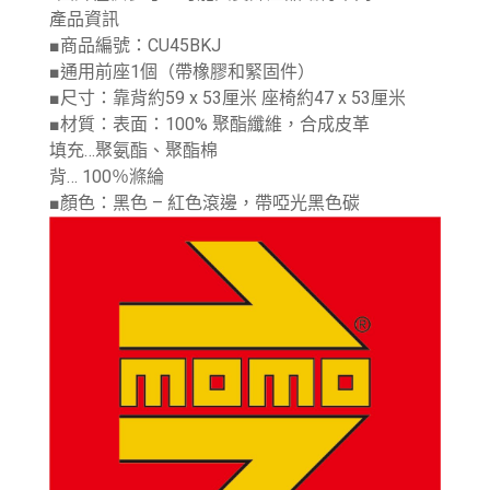
產品資訊
■商品編號：CU45BKJ
■通用前座1個（帶橡膠和緊固件）
■尺寸：靠背約59 x 53厘米 座椅約47 x 53厘米
■材質：表面：100% 聚酯纖維，合成皮革
填充…聚氨酯、聚酯棉
背… 100％滌綸
■顏色：黑色 – 紅色滾邊，帶啞光黑色碳