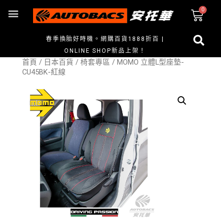
春季換胎好時機。網購百貨1888折百 |
ONLINE SHOP新品上架！
首頁
/
日本百貨
/
椅套專區
/ MOMO 立體L型座墊-
CU45BK-紅線