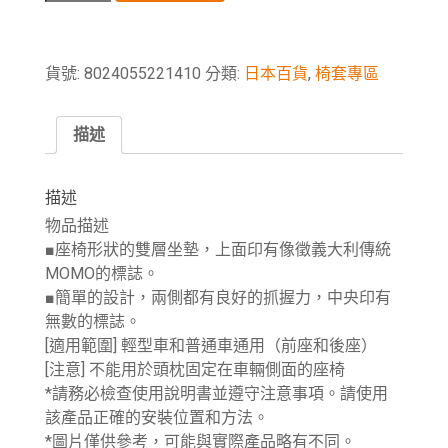
貨號:
8024055221410
分類:
日本百貨
,
椅套專區
描述
描述
物品描述
■座椅形狀的雙層坐墊，上面印有像徵義大利傳統
MOMO的標誌。
■簡單的設計，兩側都有良好的抓握力，中央印有
無數的標誌。
[適用範圍] 輕型車和普通車通用（前座和後座）
[注意] 不能用於頭枕固定在車輛側面的座椅
*請務必檢查使用說明書並遵守注意事項。請使用
該產品正確的安裝位置和方法。
*圖片僅供參考，可能與實際產品略有不同。