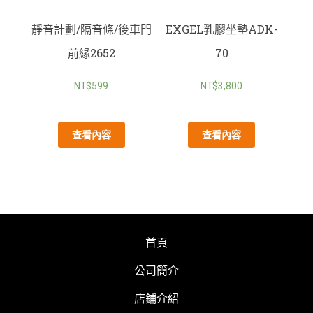
靜音計劃/隔音條/後車門
EXGEL乳膠坐墊ADK-
前緣2652
70
NT$
599
NT$
3,800
查看內容
查看內容
首頁
公司簡介
店鋪介紹