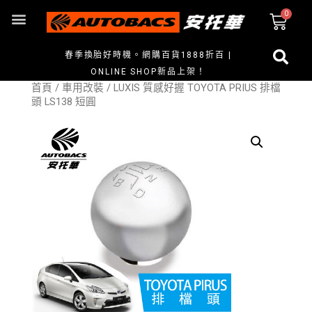
春季換胎好時機。網購百貨1888折百 |
ONLINE SHOP新品上架！
首頁
/
車用改裝
/ LUXIS 質感好握 TOYOTA PRIUS 排檔
頭 LS138 短圓