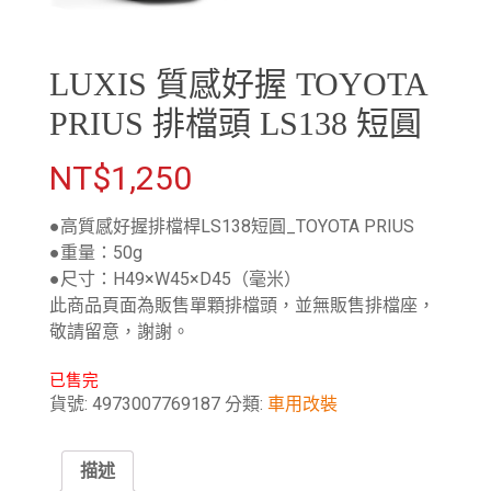
LUXIS 質感好握 TOYOTA
PRIUS 排檔頭 LS138 短圓
NT$
1,250
●高質感好握排檔桿LS138短圓_TOYOTA PRIUS
●重量：50g
●尺寸：H49×W45×D45（毫米）
此商品頁面為販售單顆排檔頭，並無販售排檔座，
敬請留意，謝謝。
已售完
貨號:
4973007769187
分類:
車用改裝
描述