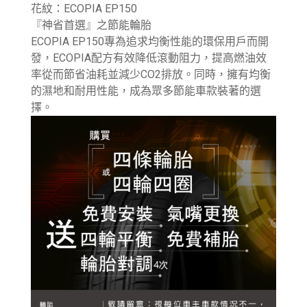
花紋：ECOPIA EP150
『神省首選』之節能輪胎
ECOPIA EP150專為追求均衡性能的環保用戶而開
發，ECOPIA配方有效降低滾動阻力，提高燃油效
率從而節省油耗並減少CO2排放。同時，擁有均衡
的濕地和耐用性能，成為眾多節能車款裝著的選
擇。