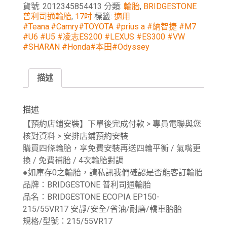
貨號:
2012345854413
分類:
輪胎
,
BRIDGESTONE
普利司通輪胎
,
17吋
標籤:
適用
#Teana.#Camry#TOYOTA #prius a #納智捷 #M7
#U6 #U5 #凌志ES200 #LEXUS #ES300 #VW
#SHARAN #Honda#本田#Odyssey
描述
描述
【預約店鋪安裝】下單後完成付款 > 專員電聯與您
核對資料 > 安排店鋪預約安裝
購買四條輪胎，享免費安裝再送四輪平衡 / 氣嘴更
換 / 免費補胎 / 4次輪胎對調
●如庫存0之輪胎，請私訊我們確認是否能客訂輪胎
品牌：BRIDGESTONE 普利司通輪胎
品名：BRIDGESTONE ECOPIA EP150-
215/55VR17 安靜/安全/省油/耐磨/轎車胎胎
規格/型號：215/55VR17