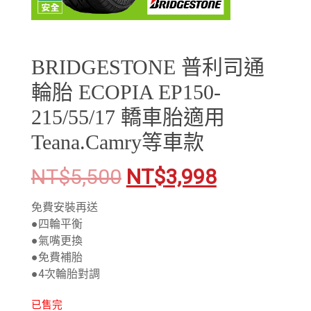
BRIDGESTONE 普利司通
輪胎 ECOPIA EP150-
215/55/17 轎車胎適用
Teana.Camry等車款
NT$
5,500
NT$
3,998
免費安裝再送
●四輪平衡
●氣嘴更換
●免費補胎
●4次輪胎對調
已售完