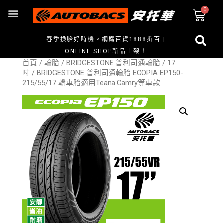
春季換胎好時機。網購百貨1888折百 |
ONLINE SHOP新品上架！
首頁
/
輪胎
/
BRIDGESTONE 普利司通輪胎
/
17
吋
/ BRIDGESTONE 普利司通輪胎 ECOPIA EP150-
215/55/17 轎車胎適用Teana.Camry等車款