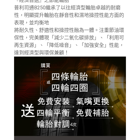
『經濟首選』之節能輪胎
普利司通B250繼承了以往經濟型輪胎卓越的耐磨
性，明顯提升輪胎在靜音性和濕地操控性能方面的
表現，並均衡地
將耐久性、舒適性和操控性融為一體。注重節油環
保性，完美體現「減少二氧化碳排放」、「利用可
再生資源」、「降低噪音」、「加強安全」性能，
達到經濟型與環保兼顧！