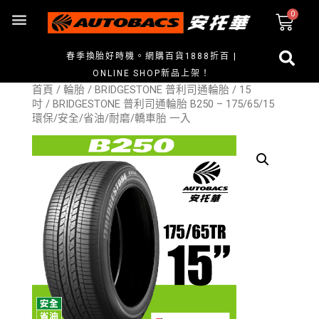
春季換胎好時機。網購百貨1888折百 |
ONLINE SHOP新品上架！
首頁
/
輪胎
/
BRIDGESTONE 普利司通輪胎
/
15
吋
/ BRIDGESTONE 普利司通輪胎 B250 – 175/65/15
環保/安全/省油/耐磨/轎車胎 一入