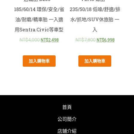
185/60/14 環保/安全/省
235/50/18 低噪/舒適/排
油/耐磨/轎車胎 一入適
水/抓地/SUV休旅胎 一
用Sentra.Civic等車型
入
NT$
4,000
NT$
7,800
NT$
2,498
NT$
6,998
加入購物車
加入購物車
首頁
公司簡介
店鋪介紹