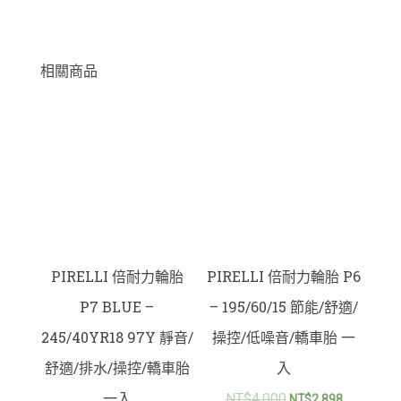
相關商品
PIRELLI 倍耐力輪胎
PIRELLI 倍耐力輪胎 P6
P7 BLUE –
– 195/60/15 節能/舒適/
245/40YR18 97Y 靜音/
操控/低噪音/轎車胎 一
舒適/排水/操控/轎車胎
入
一入
NT$
4,000
NT$
2,898