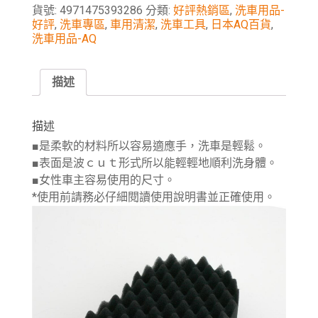
貨號:
4971475393286
分類:
好評熱銷區
,
洗車用品-
好評
,
洗車專區
,
車用清潔
,
洗車工具
,
日本AQ百貨
,
洗車用品-AQ
描述
描述
■是柔軟的材料所以容易適應手，洗車是輕鬆。
■表面是波ｃｕｔ形式所以能輕輕地順利洗身體。
■女性車主容易使用的尺寸。
*使用前請務必仔細閱讀使用說明書並正確使用。