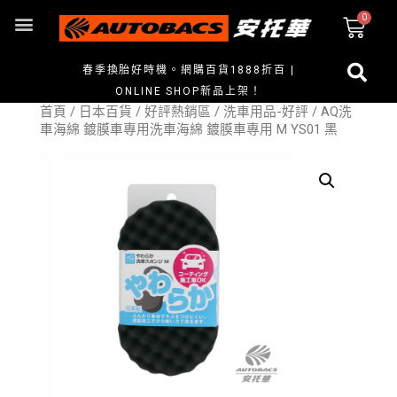
春季換胎好時機。網購百貨1888折百 |
ONLINE SHOP新品上架！
首頁
/
日本百貨
/
好評熱銷區
/
洗車用品-好評
/ AQ洗
車海綿 鍍膜車專用洗車海綿 鍍膜車專用 M YS01 黑