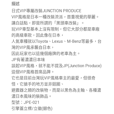
描述
日式VIP專屬改裝JUNCTION PRODUCE
VIP風格是日本一種改裝流派，首重視覺的華麗。
講白話點，即是所謂的「黑頭車改裝」。
玩VIP車型基本上沒有限制，但它大部分都是車廠
的高級車款，因此像在日本，
人氣車種就以Toyota、Lexus、M-Benz等最多，台
灣的VIP風承襲自日本，
因此玩家也以這幾個廠牌的老車為主。
JP有著濃濃日本味
談起VIP風格，就不能不提及JP(Junction Produce)
這個VIP風格首席品牌。
它也是目前台灣玩VIP風格車主的最愛，但很奇
怪，它搶手的地方並非鋁圈、
避震器之類的改裝物，而是以黑色為主軸、各種濃
濃日本風味的裝飾品。​
型號：JPE-021
引擎蓋立標/立徽(銀色)