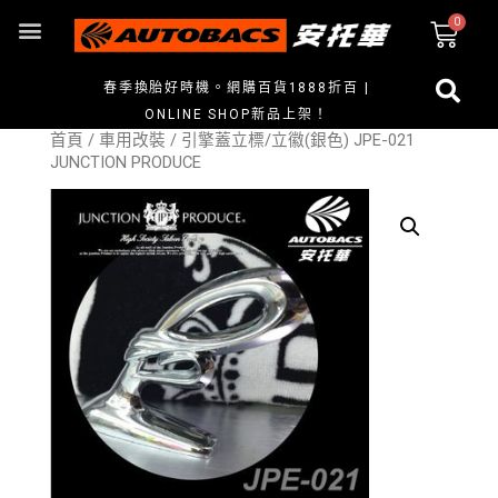
春季換胎好時機。網購百貨1888折百 |
ONLINE SHOP新品上架！
首頁
/
車用改裝
/ 引擎蓋立標/立徽(銀色) JPE-021
JUNCTION PRODUCE