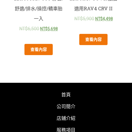
舒適/排水/操控/轎車胎
適用RAV4 CRV II
一入
NT$
5,900
NT$
4,498
NT$
6,500
NT$
5,698
查看內容
查看內容
首頁
公司簡介
店鋪介紹
服務項目