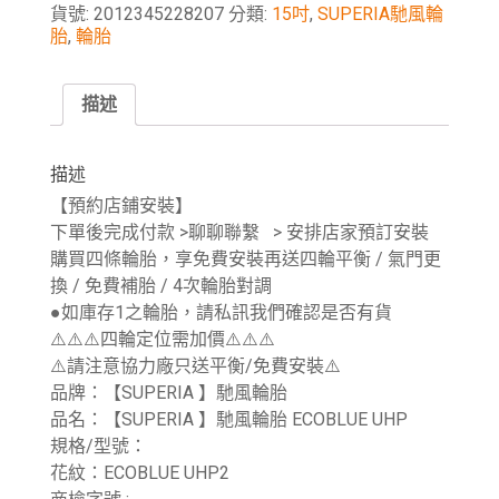
貨號:
2012345228207
分類:
15吋
,
SUPERIA馳風輪
胎
,
輪胎
描述
描述
【預約店鋪安裝】
下單後完成付款 >聊聊聯繫 > 安排店家預訂安裝
購買四條輪胎，享免費安裝再送四輪平衡 / 氣門更
換 / 免費補胎 / 4次輪胎對調
●如庫存1之輪胎，請私訊我們確認是否有貨
⚠️⚠️⚠️四輪定位需加價⚠️⚠️⚠️
⚠️請注意協力廠只送平衡/免費安裝⚠️
品牌：【SUPERIA 】馳風輪胎
品名：【SUPERIA 】馳風輪胎 ECOBLUE UHP
規格/型號：
花紋：ECOBLUE UHP2