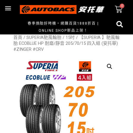
春季換胎好時機。網購百貨1888折百 |
ONLINE SHOP新品上架！
首頁
/
SUPERIA馳風輪胎
/
15吋
/ 【SUPERIA 】馳風輪
胎 ECOBLUE HP 耐磨/靜音 205/70/15 四入組 (安托華)
#ZINGER #CRV