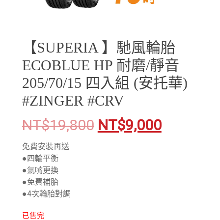
【SUPERIA 】馳風輪胎
ECOBLUE HP 耐磨/靜音
205/70/15 四入組 (安托華)
#ZINGER #CRV
NT$
19,800
NT$
9,000
免費安裝再送
●四輪平衡
●氣嘴更換
●免費補胎
●4次輪胎對調
已售完