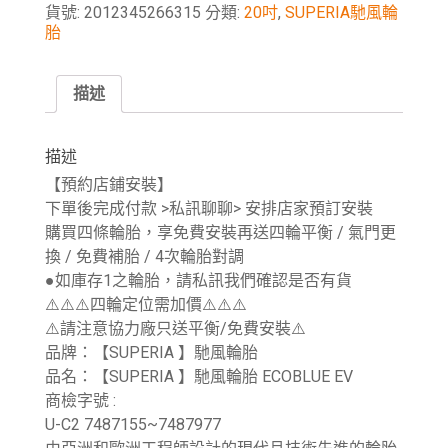
貨號:
2012345266315
分類:
20吋
,
SUPERIA馳風輪
胎
描述
描述
【預約店鋪安裝】
下單後完成付款 >私訊聊聊> 安排店家預訂安裝
購買四條輪胎，享免費安裝再送四輪平衡 / 氣門更
換 / 免費補胎 / 4次輪胎對調
●如庫存1之輪胎，請私訊我們確認是否有貨
⚠️⚠️⚠️四輪定位需加價⚠️⚠️⚠️
⚠️請注意協力廠只送平衡/免費安裝⚠️
品牌：【SUPERIA 】馳風輪胎
品名：【SUPERIA 】馳風輪胎 ECOBLUE EV
商檢字號 :
U-C2 7487155~7487977