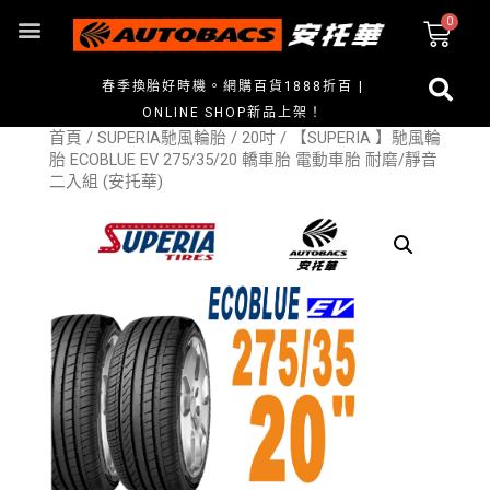
春季換胎好時機。網購百貨1888折百 |
ONLINE SHOP新品上架！
首頁
/
SUPERIA馳風輪胎
/
20吋
/ 【SUPERIA 】馳風輪
胎 ECOBLUE EV 275/35/20 轎車胎 電動車胎 耐磨/靜音
二入組 (安托華)