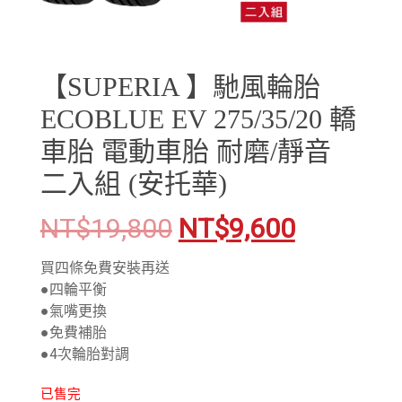
【SUPERIA 】馳風輪胎
ECOBLUE EV 275/35/20 轎
車胎 電動車胎 耐磨/靜音
二入組 (安托華)
NT$
19,800
NT$
9,600
買四條免費安裝再送
●四輪平衡
●氣嘴更換
●免費補胎
●4次輪胎對調
已售完