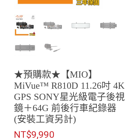
★預購款★【MIO】
MiVue™ R810D 11.26吋 4K
GPS SONY星光級電子後視
鏡＋64G 前後行車紀錄器
(安裝工資另計)
NT$
9,990