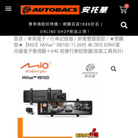
春季換胎好時機。網購百貨1888折百 |
ONLINE SHOP新品上架！
首頁
/
車用電子
/
行車記錄器
/
前後雙鏡頭型
/ ★預購
款★【MIO】MiVue™ R810D 11.26吋 4K GPS SONY星
光級電子後視鏡＋64G 前後行車紀錄器(安裝工資另計)