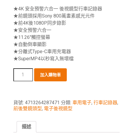
★4K 安全預警六合一 後視鏡型行車記錄器
★前鏡頭採用Sony 800萬畫素感光元件
★前4K後1080P同步錄影
★安全預警六合一
★11.26″觸控螢幕
★自動倒車顯影
★分離式Type-C車用充電器
★SuperMP4以秒寫入無壞檔
加入購物車
貨號:
4713264287471
分類:
車用電子
,
行車記錄器
,
前後雙鏡頭型
,
電子後視鏡型
描述