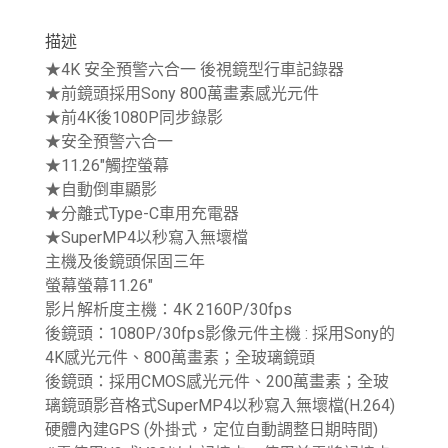
描述
★4K 安全預警六合一 後視鏡型行車記錄器
★前鏡頭採用Sony 800萬畫素感光元件
★前4K後1080P同步錄影
★安全預警六合一
★11.26″觸控螢幕
★自動倒車顯影
★分離式Type-C車用充電器
★SuperMP4以秒寫入無壞檔
主機及後鏡頭保固三年
螢幕螢幕11.26″
影片解析度主機：4K 2160P/30fps
後鏡頭：1080P/30fps影像元件主機 : 採用Sony的
4K感光元件、800萬畫素；全玻璃鏡頭
後鏡頭：採用CMOS感光元件、200萬畫素；全玻
璃鏡頭影音格式SuperMP4以秒寫入無壞檔(H.264)
硬體內建GPS (外掛式，定位自動調整日期時間)