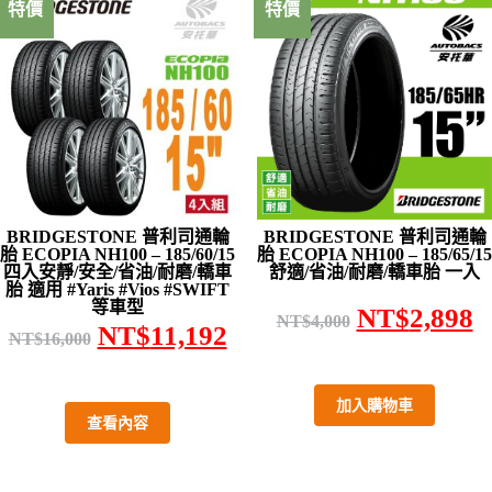
特價
特價
BRIDGESTONE 普利司通輪
BRIDGESTONE 普利司通輪
胎 ECOPIA NH100 – 185/60/15
胎 ECOPIA NH100 – 185/65/15
四入安靜/安全/省油/耐磨/轎車
舒適/省油/耐磨/轎車胎 一入
胎 適用 #Yaris #Vios #SWIFT
等車型
NT$
2,898
NT$
4,000
NT$
11,192
NT$
16,000
加入購物車
查看內容