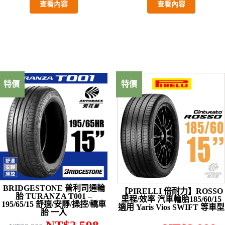
查看內容
查看內容
特價
特價
BRIDGESTONE 普利司通輪
【PIRELLI 倍耐力】ROSSO
胎 TURANZA T001 –
里程/效率 汽車輪胎185/60/15
195/65/15 舒適/安靜/操控/轎車
適用 Yaris Vios SWIFT 等車型
胎 一入