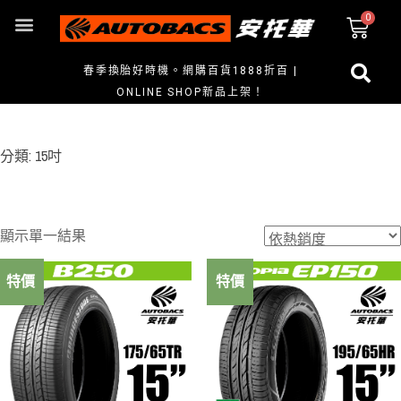
春季換胎好時機。網購百貨1888折百 |
ONLINE SHOP新品上架！
分類: 15吋
顯示單一結果
特價
特價