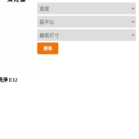
淨 E12