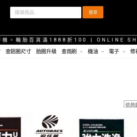
搜尋
機。輪胎百貨滿1888折100
| ONLINE 
寸
查鋁圈尺寸
胎圈升級
查雨刷
機油
電子
修