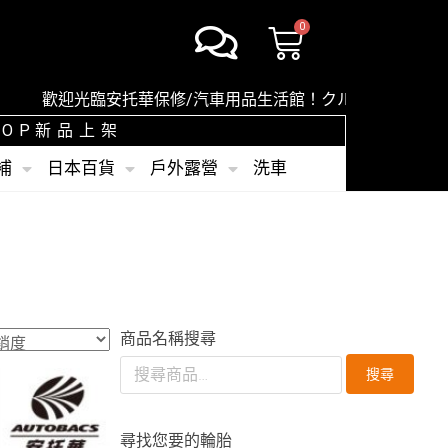
歡迎光臨安托華保修/汽車用品生活館！クルマのことならオ
SHOP新品上架
補
日本百貨
戶外露營
洗車
商品名稱搜尋
搜尋
尋找您要的輪胎