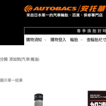
春季換胎好時
購物須知
購物登入
輪胎
查輪胎尺
分類: 添加劑(汽.柴.機油)
顯示單一結果