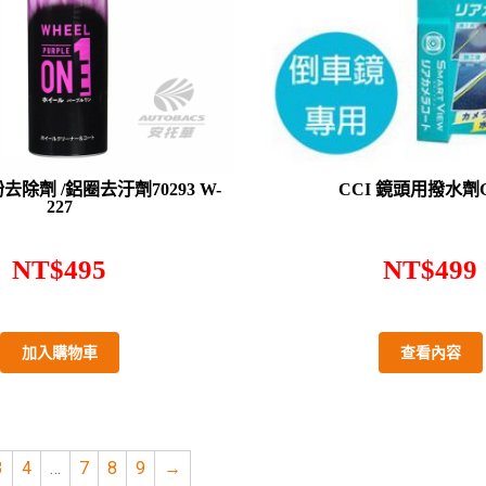
去除劑 /鋁圈去汙劑70293 W-
CCI 鏡頭用撥水劑G-
227
NT$
495
NT$
499
加入購物車
查看內容
3
4
…
7
8
9
→