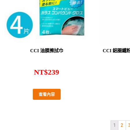
CCI 油膜擦拭巾
CCI 鋁圈鐵粉
NT$
239
查看內容
1
2