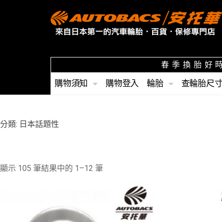
春季換胎好時
購物須知
購物登入
輪胎
查輪胎尺
分類: 日本話題性
顯示 105 筆結果中的 1–12 筆