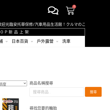
臨安托華保修/汽車用品生活館！クルマのことならオートバック
SHOP新品上架
補
日本百貨
戶外露營
洗車
商品名稱搜尋
搜尋
尋找您要的輪胎