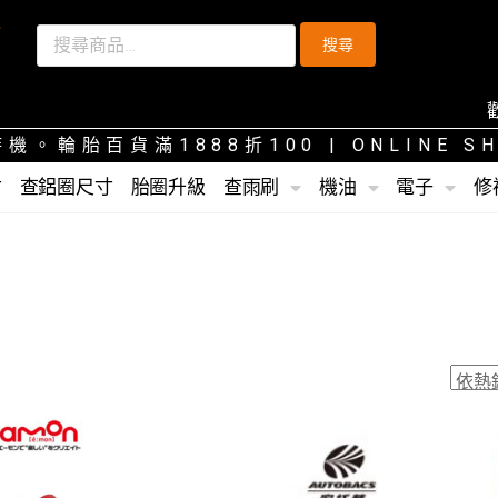
搜尋
歡迎光
機。輪胎百貨滿1888折100
| ONLINE 
寸
查鋁圈尺寸
胎圈升級
查雨刷
機油
電子
修