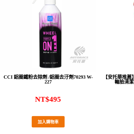
CCI 鋁圈鐵粉去除劑 /鋁圈去汙劑70293 W-
【安托華推薦】 
227
輪胎清潔劑
NT$
495
加入購物車