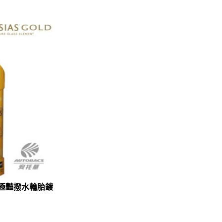
ld 極豔撥水輪胎鍍