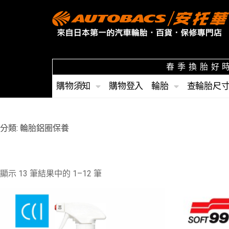
春季換胎好時
購物須知
購物登入
輪胎
查輪胎尺
分類: 輪胎鋁圈保養
顯示 13 筆結果中的 1–12 筆