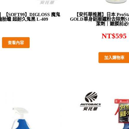
SOFT99】DIGLOSS 魔鬼
【安托華推薦】日本 ProStaf
胎蠟 超耐久鬼黑 L-409
GOLD車身鋁圈鐵粉去除劑S1
潔劑｜鍍膜前必
NT$
595
查看內容
加入購物車