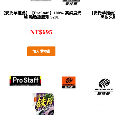
【安托華推薦】【ProStaff 】100% 高純度光
【安托華推薦】【
澤 輪胎護膜劑 S201
黑耐久輪
NT$
695
加入購物車