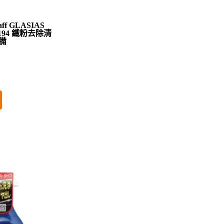
f GLASIAS
94 鐵粉去除清
備