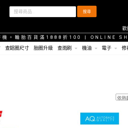
搜尋
歡迎光
機。輪胎百貨滿1888折100
| ONLINE 
寸
查鋁圈尺寸
胎圈升級
查雨刷
機油
電子
修