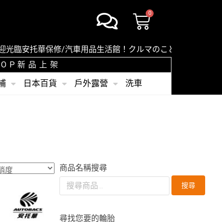
臨安托華保修/汽車用品生活館！クルマのことならオートバック
SHOP新品上架
補
日本百貨
戶外露營
洗車
商品名稱搜尋
搜尋
尋找您要的輪胎