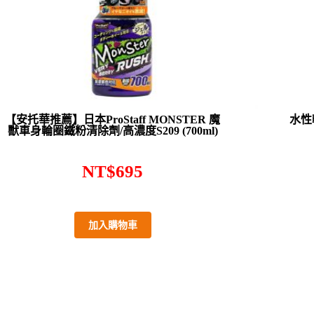
【安托華推薦】日本ProStaff MONSTER 魔
水性輪
獸車身輪圈鐵粉清除劑/高濃度S209 (700ml)
NT$
695
加入購物車