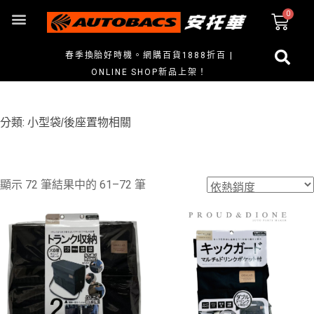
春季換胎好時機。網購百貨1888折百 |
ONLINE SHOP新品上架！
分類: 小型袋/後座置物相關
顯示 72 筆結果中的 61–72 筆