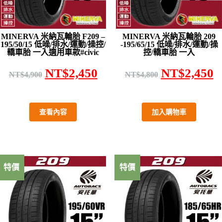
MINERVA 米納瓦輪胎 F209 –
MINERVA 米納瓦輪胎 209
195/50/15 低噪/排水/運動/操控/
-195/65/15 低噪/排水/運動/操
轎車胎 一入適用車款#civic
控/轎車胎 一入
NT$
2,450
NT$
2,450
NT$
4,900
NT$
4,800
查看內容
加入購物車
特價
特價