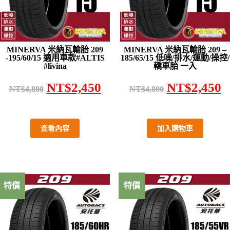
MINERVA 米納瓦輪胎 209
MINERVA 米納瓦輪胎 209 –
-195/60/15 適用車款#ALTIS
185/65/15 低噪/排水/運動/操控/
#livina
轎車胎 一入
NT$
2,450
NT$
2,450
NT$
4,800
NT$
4,800
查看內容
加入購物車
特價
特價