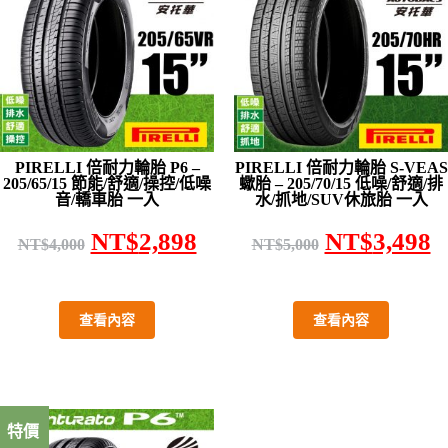
PIRELLI 倍耐力輪胎 P6 –
PIRELLI 倍耐力輪胎 S-VEAS
205/65/15 節能/舒適/操控/低噪
蠍胎 – 205/70/15 低噪/舒適/排
音/轎車胎 一入
水/抓地/SUV休旅胎 一入
NT$
2,898
NT$
3,498
NT$
4,000
NT$
5,000
查看內容
查看內容
特價