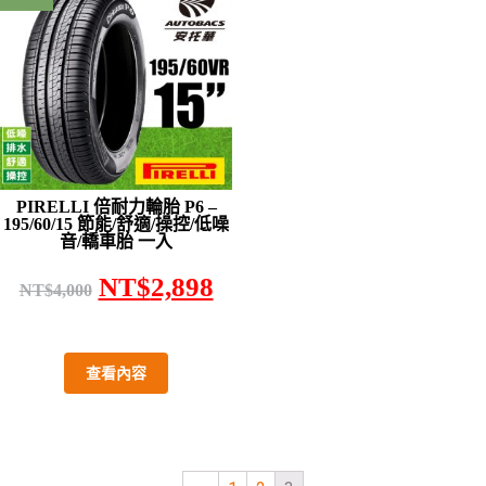
PIRELLI 倍耐力輪胎 P6 –
195/60/15 節能/舒適/操控/低噪
音/轎車胎 一入
NT$
2,898
NT$
4,000
查看內容