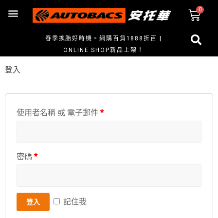
春季換胎好時機。網購百貨1888折百 |
ONLINE SHOP新品上架！
登入
使用者名稱 或 電子郵件
*
密碼
*
記住我
登入