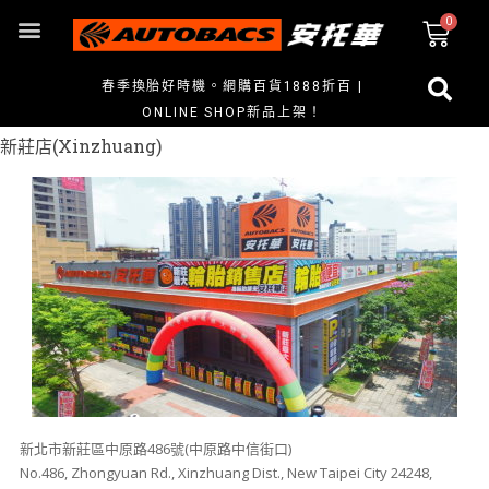
春季換胎好時機。網購百貨1888折百 |
ONLINE SHOP新品上架！
新莊店(Xinzhuang)
新北市新莊區中原路486號(中原路中信街口)
No.486, Zhongyuan Rd., Xinzhuang Dist., New Taipei City 24248,