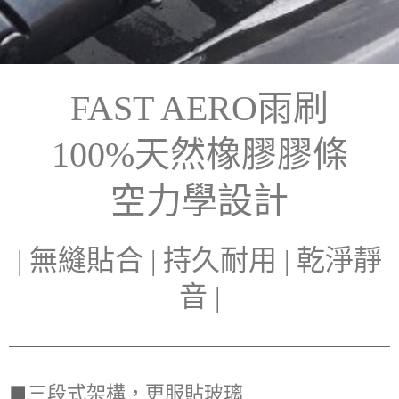
FAST AERO雨刷
100%天然橡膠膠條
空力學設計
| 無縫貼合 | 持久耐用 | 乾淨靜
音 |
■
三段式架構，更服貼玻璃