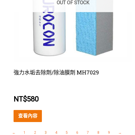
OUT OF STOCK
強力水垢去除劑/除油膜劑 MH7029
NT$
580
查看內容
←
1
2
3
4
5
6
7
8
9
→